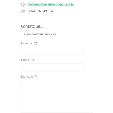
novagas@novagascriogenia.com
(+34) 926 549 834
Contatc us...
...If you need aur services
Nombre: (*)
Email: (*)
Mensaje (*)